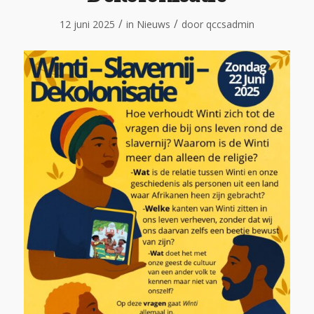
/
/
12 juni 2025
in
Nieuws
door
qccsadmin