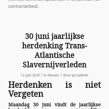
contractarbeid.
30 juni jaarlijkse
herdenking Trans-
Atlantische
Slavernijverleden
/
/
12 juni 2025
in
Nieuws
door
qccsadmin
Herdenken is niet
Vergeten
Maandag 30 juni vindt de jaarlijkse