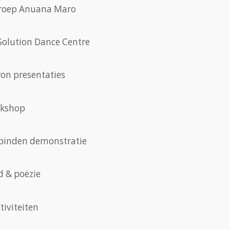
roep Anuana Maro
olution Dance Centre
on presentaties
rkshop
binden demonstratie
d & poëzie
tiviteiten