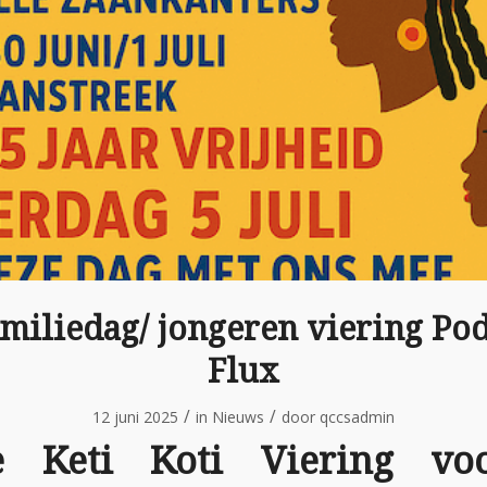
amiliedag/ jongeren viering P
Flux
/
/
12 juni 2025
in
Nieuws
door
qccsadmin
e Keti Koti Viering vo