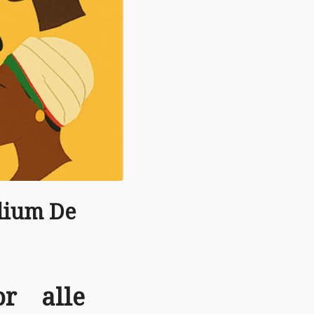
odium De
or alle