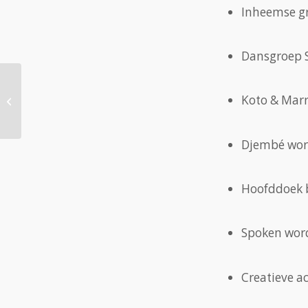
Inheemse g
Dansgroep S
3 Jul Poëzieavond in
Koto & Marr
de openbare
bibliotheek Zaandam
Djembé wo
Hoofddoek 
Spoken wor
Creatieve ac