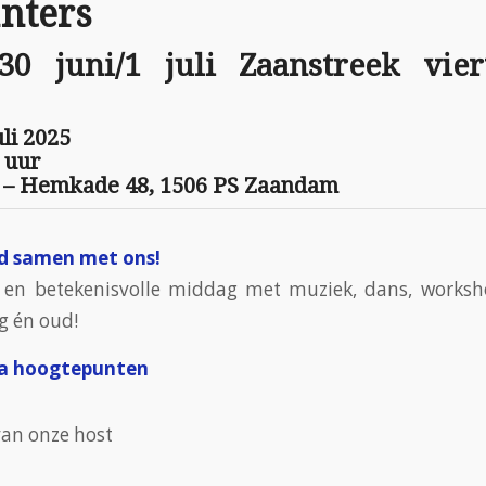
nters
30 juni/1 juli Zaanstreek vier
li 2025
0 uur
 – Hemkade 48, 1506 PS Zaandam
eid samen met ons!
e en betekenisvolle middag met muziek, dans, worksh
g én oud!
 hoogtepunten
van onze host