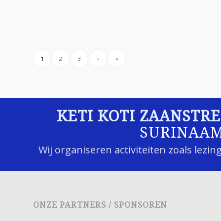
1
2
3
›
»
KETI KOTI ZAANSTR
SURINAA
Wij organiseren activiteiten zoals lezi
ONZE PARTNERS / SPONSOREN