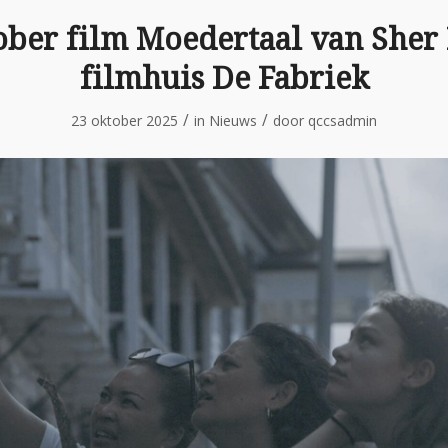
ober film Moedertaal van Sher
filmhuis De Fabriek
/
/
23 oktober 2025
in
Nieuws
door
qccsadmin