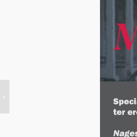
Viering 50 jaar
Srefidensi in
Zaanstad. Een
culturele dag voor de
gemeensch...