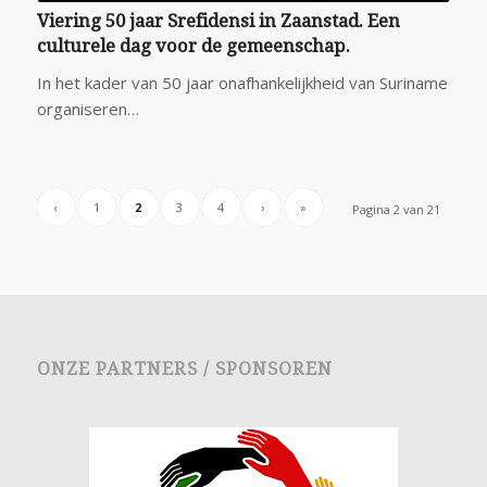
Viering 50 jaar Srefidensi in Zaanstad. Een
culturele dag voor de gemeenschap.
In het kader van 50 jaar onafhankelijkheid van Suriname
organiseren…
‹
1
2
3
4
›
»
Pagina 2 van 21
ONZE PARTNERS / SPONSOREN