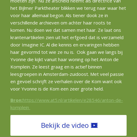
moeten zijn.’ Nu ze afscheid neemt als directrice van
het Bijlmer Parktheater blikken we terug naar waar het
voor haar allemaal begon. Als tiener dook ze in
verschillende archieven om achter haar roots te
komen. Nu doen we dat samen met haar. Ze laat ons
krantenartikelen zien uit het erfgoed dat is verzameld
door Imagine IC. Al die kennis en ervaringen hebben
haar gevormd tot wie ze nu is. Ook gaan we langs bij
Yvonne die kijkt vanuit haar woning op het Anton de
Komplein. Ze leest graag en is actief binnen
leesgroepen in Amsterdam-zuidoost. Met veel passie
en gevoel schrijft ze verhalen over de Kom want ook
voor Yvonne is de Kom een zeer grote held.
Bron:
https://www.at5.nl/artikelen/e28546/anton-de-
komplein
Bekijk de video