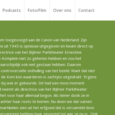
Podcasts
Foto/Film
Over ons
Contact
 Kom toegevoegd aan de Canon van Nederland. Zijn
me
uit 1945 is opnieuw uitgegeven en kwam direct op
directrice van het Bijlmer Parktheater Ernestine
e Komplein niet zo geheten hebben en zou het
arschijnlijk ook niet gestaan hebben. Daarom
ontroversiële onthulling van het beeld. Want dat niet
 de Kom kon waarderen is zachtjes uitgedrukt. ‘Ergens
 bij wat er gebeurde. Dit had een mooi moment
d neemt als directrice van het Bijlmer Parktheater
het voor haar allemaal begon. Als tiener dook ze in
m achter haar roots te komen. Nu doen we dat samen
enartikelen zien uit het erfgoed dat is verzameld door
en ervaringen hebben haar gevormd tot wie ze nu is. Ook