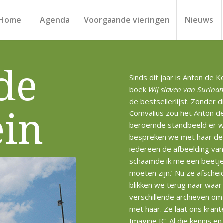
Home
Agenda
Voorgaande vieringen
Nieuws
de
Sinds dit jaar is Anton de
boek
Wij slaven van Surina
de bestsellerlijst. Zonder 
in
Comvalius zou het Anton d
beroemde standbeeld er wa
bespreken we met haar de c
iedereen de afbeelding van
schaamde ik me een beetje
moeten zijn.’ Nu ze afschei
blikken we terug naar waar 
verschillende archieven o
met haar. Ze laat ons krant
Imagine IC. Al die kennis 