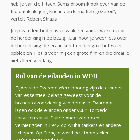
heb je van die flitsen. Soms droom ik ook over van de
tijd dat ik als jong kind in een kamp heb gezeten”,
vertelt Robert Straus.
Joop van den Linden is er vaak een aantal weken voor
de herdenking mee bezig. “Dan hoor je weer iets over
de herdenking die eraan komt en dan gaat het weer
opbloeien. Het is voor mij een grote film en die draai je
niet alleen vandaag.”
Rol van de eilanden in WOII
Tijdens de Tweede Wereldoorlog zijn de eilanden
van essentieel belang geweest voor de
brandstofvoorziening van defensie. Daardoor
lagen ook de eilanden onder vuur. Torpedo-
aanvallen vanuit Duitse onderzeeboten
vernietigden in 1942 op Aruba tankers en andere
schepen. Op Curaçao werd de stoomtanker
Rafaëla getorpedeerd.