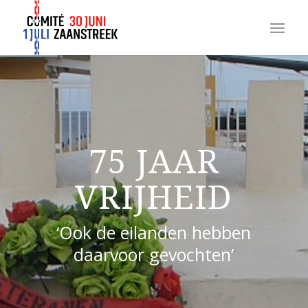
75 JAAR
VRIJHEID
‘Ook de eilanden hebben
daarvoor gevochten’