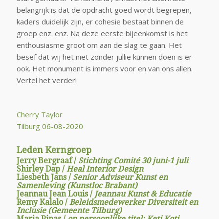
belangrijk is dat de opdracht goed wordt begrepen,
kaders duidelijk zijn, er cohesie bestaat binnen de
groep enz. enz. Na deze eerste bijeenkomst is het
enthousiasme groot om aan de slag te gaan. Het
besef dat wij het niet zonder jullie kunnen doen is er
ook. Het monument is immers voor en van ons allen.
Vertel het verder!
Cherry Taylor
Tilburg 06-08-2020
Leden Kerngroep
Jerry Bergraaf /
Stichting Comité 30 juni-1 juli
Shirley Dap /
Heal Interior Design
Liesbeth Jans /
Senior Adviseur Kunst en
Samenleving (Kunstloc Brabant)
Jeannau Jean Louis /
Jeannau Kunst & Educatie
Remy Kalalo /
Beleidsmedewerker Diversiteit en
Inclusie (Gemeente Tilburg)
Maria Pinas /
op persoonlijke titel: Keti Koti