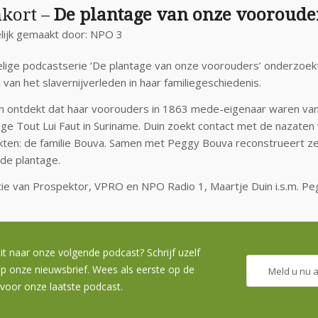
kort –
De plantage van onze vooroude
ijk gemaakt door: NPO 3
elige podcastserie ‘De plantage van onze voorouders’ onderzoek
van het slavernijverleden in haar familiegeschiedenis.
n ontdekt dat haar voorouders in 1863 mede-eigenaar waren va
age Tout Lui Faut in Suriname. Duin zoekt contact met de nazaten
ten: de familie Bouva. Samen met Peggy Bouva reconstrueert ze
 de plantage.
ie van Prospektor, VPRO en NPO Radio 1, Maartje Duin i.s.m. Pe
uit naar onze volgende podcast? Schrijf uzelf
op onze nieuwsbrief. Wees als eerste op de
Meld u nu 
voor onze laatste podcast.