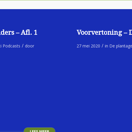
ders – Afl. 1
Voorvertoning – 
/
/
ti Podcasts
door
27 mei 2020
in
De plantag
LEES MEER