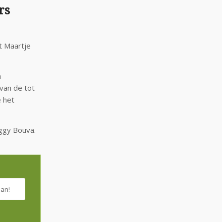
rs
t Maartje
n
 van de tot
 het
ggy Bouva.
aan!