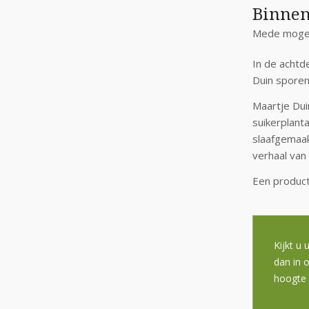
Binnen
Mede mogel
In de achtd
Duin sporen 
Maartje Dui
suikerplant
slaafgemaak
verhaal van
Een product
Kijkt u 
dan in 
hoogte 