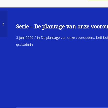
Heilzame Verwerking
van het
Serie – De plantage van onze voorou
Slavernijverleden voor
‘wit’ en ‘zwart’;...
/
3 juni 2020
in
De plantage van onze voorouders
,
Keti Ko
qccsadmin