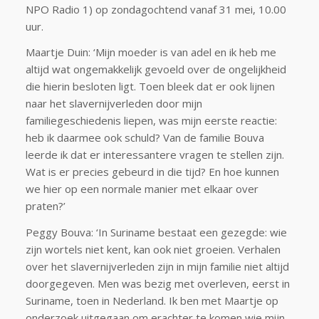
NPO Radio 1) op zondagochtend vanaf 31 mei, 10.00
uur.
Maartje Duin: ‘Mijn moeder is van adel en ik heb me
altijd wat ongemakkelijk gevoeld over de ongelijkheid
die hierin besloten ligt. Toen bleek dat er ook lijnen
naar het slavernijverleden door mijn
familiegeschiedenis liepen, was mijn eerste reactie:
heb ik daarmee ook schuld? Van de familie Bouva
leerde ik dat er interessantere vragen te stellen zijn.
Wat is er precies gebeurd in die tijd? En hoe kunnen
we hier op een normale manier met elkaar over
praten?’
Peggy Bouva: ‘In Suriname bestaat een gezegde: wie
zijn wortels niet kent, kan ook niet groeien. Verhalen
over het slavernijverleden zijn in mijn familie niet altijd
doorgegeven. Men was bezig met overleven, eerst in
Suriname, toen in Nederland. Ik ben met Maartje op
onderzoek uitgegaan om erachter te komen wie mijn