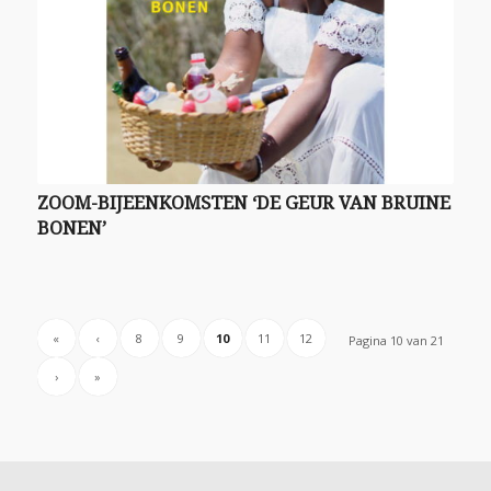
ZOOM-BIJEENKOMSTEN ‘DE GEUR VAN BRUINE
BONEN’
«
‹
8
9
10
11
12
Pagina 10 van 21
›
»