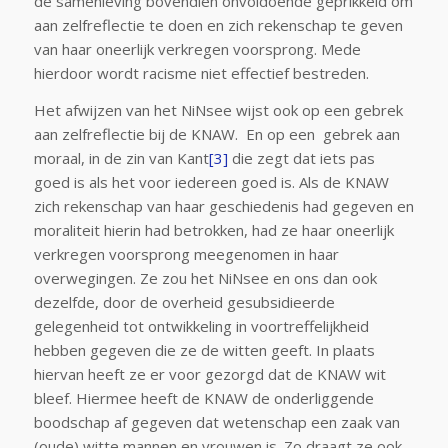
de samenleving bovendien onvoldoende geprikkeld om
aan zelfreflectie te doen en zich rekenschap te geven
van haar oneerlijk verkregen voorsprong. Mede
hierdoor wordt racisme niet effectief bestreden.
Het afwijzen van het NiNsee wijst ook op een gebrek
aan zelfreflectie bij de KNAW. En op een gebrek aan
moraal, in de zin van Kant
[3]
die zegt dat iets pas
goed is als het voor iedereen goed is. Als de KNAW
zich rekenschap van haar geschiedenis had gegeven en
moraliteit hierin had betrokken, had ze haar oneerlijk
verkregen voorsprong meegenomen in haar
overwegingen. Ze zou het NiNsee en ons dan ook
dezelfde, door de overheid gesubsidieerde
gelegenheid tot ontwikkeling in voortreffelijkheid
hebben gegeven die ze de witten geeft. In plaats
hiervan heeft ze er voor gezorgd dat de KNAW wit
bleef. Hiermee heeft de KNAW de onderliggende
boodschap af gegeven dat wetenschap een zaak van
(oude) witte mannen en vrouwen is. Zo draagt ze ook