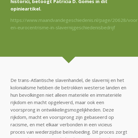
historici, betoogt Patricia D. Gomes in dit
opinieartikel.
https://www.maandvandegeschiedenis.nl/page/20628/voor
en-eurocentrisme-in-slavernijgeschiedenisbedrijf
De trans-Atlantische slavenhandel, de slavernij en het
kolonialisme hebben de betrokken westerse landen en
hun bevolkingen niet alleen materiële en immateriële
rijkdom en macht opgeleverd, maar ook een
voorsprong in ontwikkelingsmogelijkheden. Deze
rijkdom, macht en voorsprong zijn gebaseerd op
racisme, en met elkaar verbonden in een vicieus
proces van wederzijdse beïnvloeding. Dit proces zorgt