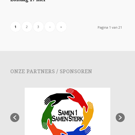
1
2
3
›
»
Pagina 1 van 21
ONZE PARTNERS / SPONSOREN