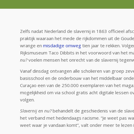
Zelfs nadat Nederland de slavernij in 1863 officieel afs
praktijk waaraan het mede de rijkdommen uit de Goud
wrange en
misdadige omweg
tien jaar te rekken. Volg
Rijksmuseum Taco Dibbits in het voorwoord van het 
nu?
voelen mensen het onrecht van de slavernij tegen
Vanaf dinsdag ontvangen alle scholieren van groep zev
basisschool en de onderbouw van het middelbaar onder
Curaçao een van de 250.000 exemplaren van het magazi
mogelijkheid om via school gratis acht digitale lessen o
volgen.
Slavernij
en nu?
behandelt de geschiedenis van de slaver
het verband met hedendaags racisme. “Je weet pas waar
weet waar je vandaan komt”, valt onder meer te lezen 