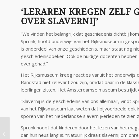
‘LERAREN KREGEN ZELF 
OVER SLAVERNIJ’
“We vinden het belangrijk dat geschiedenis dichtbij kom
Spronk, hoofd onderwijs van het Rijksmuseum in gespre
is onderdeel van onze geschiedenis, maar staat nog nie
geschiedenisboeken. Ook de huidige docenten hebben er
over gehad.”
Het Rijksmuseum kreeg reacties vanuit het onderwijs da
Randstad niet relevant zou zijn, omdat daar in de klas
leerlingen zitten. Het Amsterdamse museum bestrijdt 
“Slavernij is de geschiedenis van ons allemaal”, vindt S
van het Rijksmuseum laat weten dat bijvoorbeeld ook i
sporen van het Nederlandse slavernijverleden te zien zi
Spronk hoopt dat kinderen door het lezen van het maga
Dans als opening naar
dan hun neus lang is. “Natuurlijk draait slavernij om onr