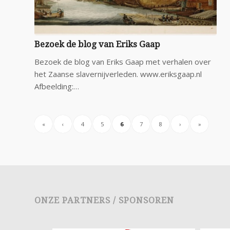
Bezoek de blog van Eriks Gaap
Bezoek de blog van Eriks Gaap met verhalen over
het Zaanse slavernijverleden. www.eriksgaap.nl
Afbeelding:…
«
‹
4
5
6
7
8
›
»
ONZE PARTNERS / SPONSOREN