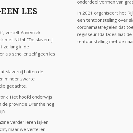
onderdeel vormen van grati
GEEN LES
In 2021 organiseert het Ri
een tentoonstelling over s
coronamaatregelen dat toe
t”, vertelt Annemiek
regisseur Ida Does laat de
k met NU.nl. “De slavernij
tentoonstelling met de n
t zo lang in de
 als scholier zelf geen les
t slavernij buiten de
sen minder zwarte
die gedachte.
pronk. Het hoofd onderwijs
n de provincie Drenthe nog
jn.
zine verder leren kijken
echt, maar we vertellen