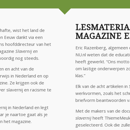
LESMATERIA
chafte, wist het land de
MAGAZINE 
en Eeuw dankt via een
ens hoofddirecteur van het
Eric Razenberg, algemeen 
magazine
Slavernij en
NU.nl weten dat de educatie
woordig nog steeds.
heeft gewerkt. “Ons motto 
om lastige onderwerpen zo
en en acht van de
klas.”
wijs in Nederland en op
ne. Ze krijgen ook de
Elk van de acht artikelen in
ver slavernij en racisme te
werkvormen, zoals het schr
briefvorm beantwoorden va
nij in Nederland en legt
Met de makers van de doc
 je naartoe gaat als je
slavernij
heeft ThiemeMeule
in het magazine.
geselecteerd. Ook die zulle