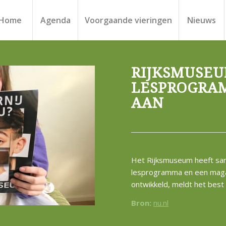
Home
Agenda
Voorgaande vieringen
Nieuws
RIJKSMUSEU
LESPROGRAM
AAN
Het Rijksmuseum heeft sam
lesprogramma en een magaz
ontwikkeld, meldt het bes
Bron:
nu.nl