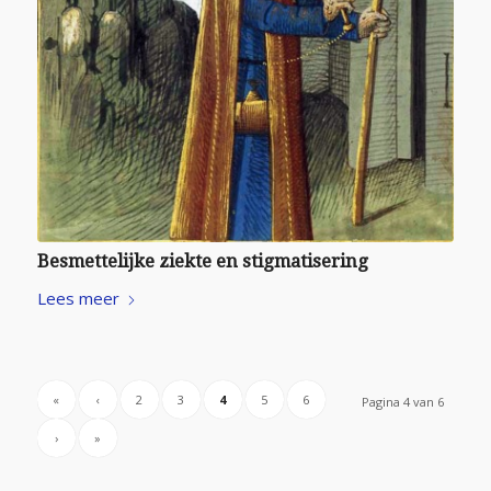
Besmettelijke ziekte en stigmatisering
Lees meer
«
‹
2
3
4
5
6
Pagina 4 van 6
›
»