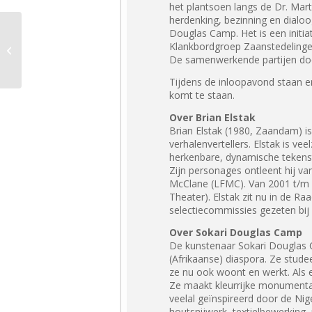
het plantsoen langs de Dr. Mar
herdenking, bezinning en dial
Douglas Camp. Het is een initi
06 juli : Keti Koti
Klankbordgroep Zaanstedelinge
Jongeren Viering
De samenwerkende partijen doe
Tijdens de inloopavond staan er
komt te staan.
Over Brian Elstak
Brian Elstak (1980, Zaandam) is
verhalenvertellers. Elstak is ve
herkenbare, dynamische tekensti
Zijn personages ontleent hij va
McClane (LFMC). Van 2001 t/m 
Theater). Elstak zit nu in de R
selectiecommissies gezeten bij 
Over Sokari Douglas Camp
De kunstenaar Sokari Douglas C
(Afrikaanse) diaspora. Ze stude
ze nu ook woont en werkt. Als 
Ze maakt kleurrijke monumental
veelal geïnspireerd door de Nige
houtsnijwerk, textielbewerking,