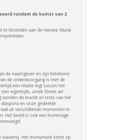
niseerd rondom de komst van 2
 te besteden aan de nieuwe Mural
nijverleden.
an de naamgever en zijn betekenis
r van de onderdoorgang is met de
tijd een relatie legt tussen het
een eigentijds, uniek Street-art
g worden de kracht en trots van het
e diaspora en onze gedeelde
aal uit verschillende momenten in
den. Het beeld is ook een hommage
vereeuwigd.
e slavernij. Het monument komt op