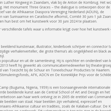
tin Luther Kingweg in Zaandam, vlak bij de Anton de Kombrug. Het w
oog. Het monument Three Graces – the dialogue is ontworpen door de
atief van de Afrikaanse Diaspora Vereniging Nederland (ADUN), de
n van Surinaamse en Caraïbische afkomst, Comité 30 juni-1 juli Zaa
n hun best om het kunstwerk voor 30 juni 2024 te plaatsen.
 verschillende tafels waar u informatie krijgt over hoe het kunstwerk 
 beeldend kunstenaar, illustrator, kinderboek schrijver en connector t
elzijdige verhalenverteller, die grote thema’s als ongelijkheid en black
jl.
n popcultuur en uit de samenleving. Hij is oprichter en onderdeel van 
2013 heeft hij gewerkt als communicatiemedewerker bij theatergroep
aad van Toezicht bij de Schuur en Toneelschuur Producties te Haarlem. 
Stimuleringsfonds, AFK, ADCN en De Koninklijke Prijs voor de Schilde
amp (Buguma, Nigeria, 1959) is een toonaangevende internationale 
erde beeldende kunst aan de Central School of Art and Design en het
eerbetoon aan haar werk ontving ze in 2005 de eretitel van Commandeu
e beelden van staal. Haar beelden zijn verhalend, expressief en
riaans-Afrikaanse cultuur en tradities, zoals de Kalabari-cultuur. De 
 maskers en aardewerk. Dit vakmanschap is terug te zien in de bewerk