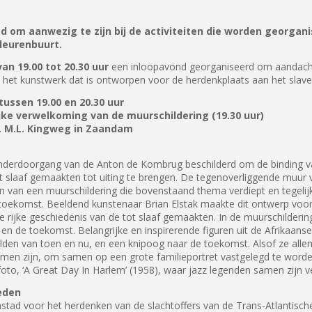
d om aanwezig te zijn bij de activiteiten die worden georga
leurenbuurt.
n 19.00 tot 20.30 uur
een inloopavond georganiseerd om aandacht
et kunstwerk dat is ontworpen voor de herdenkplaats aan het slaver
ussen 19.00 en 20.30 uur
jke verwelkoming van de muurschildering (19.30 uur)
. M.L. Kingweg in Zaandam
 onderdoorgang van de Anton de Kombrug beschilderd om de binding v
 tot slaaf gemaakten tot uiting te brengen. De tegenoverliggende muu
 van een muurschildering die bovenstaand thema verdiept en tegelijker
 toekomst. Beeldend kunstenaar Brian Elstak maakte dit ontwerp voor 
e rijke geschiedenis van de tot slaaf gemaakten. In de muurschilderin
en de toekomst. Belangrijke en inspirerende figuren uit de Afrikaans
en van toen en nu, en een knipoog naar de toekomst. Alsof ze allem
omen zijn, om samen op een grote familieportret vastgelegd te wor
oto, ‘A Great Day In Harlem’ (1958), waar jazz legenden samen zijn 
eden
tad voor het herdenken van de slachtoffers van de Trans-Atlantisch