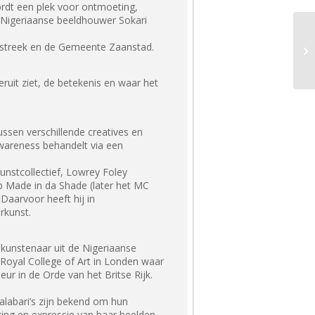
ordt een plek voor ontmoeting,
 Nigeriaanse beeldhouwer Sokari
nstreek en de Gemeente Zaanstad.
eruit ziet, de betekenis en waar het
ussen verschillende creatives en
 awareness behandelt via een
kunstcollectief, Lowrey Foley
 Made in da Shade (later het MC
Daarvoor heeft hij in
rkunst.
kunstenaar uit de Nigeriaanse
 Royal College of Art in Londen waar
r in de Orde van het Britse Rijk.
Kalabari’s zijn bekend om hun
ing en expressie van haar beelden.