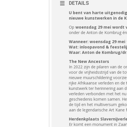
DETAILS
U bent van harte uitgenodig
nieuwe kunstwerken in de K
Op
woensdag 29 mei wordt va
onder de Anton de Kombrug én h
Wanneer: woensdag 29 mei t
Wat: inloopavond & feesteli
Waar: Anton de Kombrug/dr
The New Ancestors
In 2022 zijn de pilaren van de
voor de vrijheidsstrijd van de
nieuwe muurschildering voorzien
rijke Afrikaanse verleden en de
kunstwerk ter herinnering aan d
verleden verbonden met het nu 
geschiedenis komen samen. Held
de tijd en het multiversum gek
aan de legendarische Art Kane f
Herdenkplaats Slavernijverl
Er komt een monument in Zaans