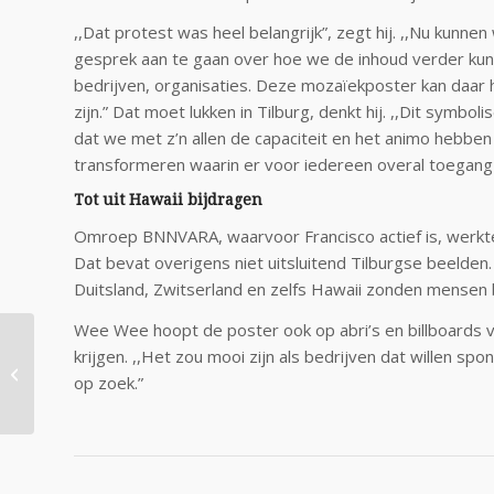
,,Dat protest was heel belangrijk”, zegt hij. ,,Nu kunne
gesprek aan te gaan over hoe we de inhoud verder kun
bedrijven, organisaties. Deze mozaïekposter kan daar
zijn.” Dat moet lukken in Tilburg, denkt hij. ,,Dit symbo
dat we met z’n allen de capaciteit en het animo hebben
transformeren waarin er voor iedereen overal toegang 
Tot uit Hawaii bijdragen
Omroep BNNVARA, waarvoor Francisco actief is, werkt
Dat bevat overigens niet uitsluitend Tilburgse beelden.
Duitsland, Zwitserland en zelfs Hawaii zonden mensen b
Wee Wee hoopt de poster ook op abri’s en billboards v
Nieuwe Serie –
krijgen. ,,Het zou mooi zijn als bedrijven dat willen sp
Welkom in de IJzeren
op zoek.”
Eeuw