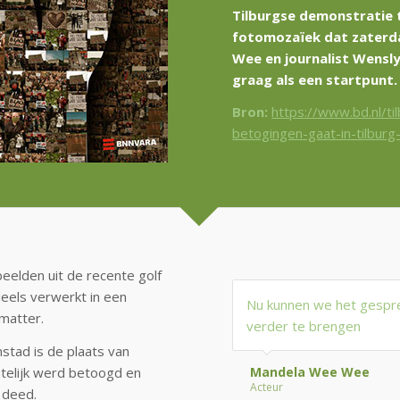
Tilburgse demonstratie 
fotomozaïek dat zaterda
Wee en journalist Wensl
graag als een startpunt.
Bron:
https://www.bd.nl/ti
betogingen-gaat-in-tilbur
eelden uit de recente golf
eels verwerkt in een
Nu kunnen we het gespre
smatter.
verder te brengen
stad is de plaats van
htelijk werd betoogd en
Mandela Wee Wee
Acteur
 deed.