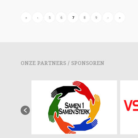
«
‹
5
6
7
8
9
›
»
ONZE PARTNERS / SPONSOREN