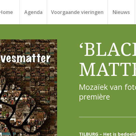
Home
Agenda
Voorgaande vieringen
Nieuws
‘BLAC
MATT
Mozaïek van foto
première
TILBURG – Het is bedoeld