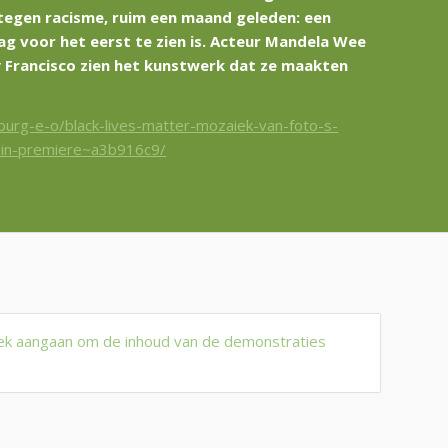
tegen racisme, ruim een maand geleden: een
g voor het eerst te zien is. Acteur Mandela Wee
y Francisco zien het kunstwerk dat ze maakten
lburg-e-o/black-lives-matter-mozaiek-van-foto-s-
g-in-premiere~a3b916c9/
k aangaan om de inhoud van de demonstra­ties