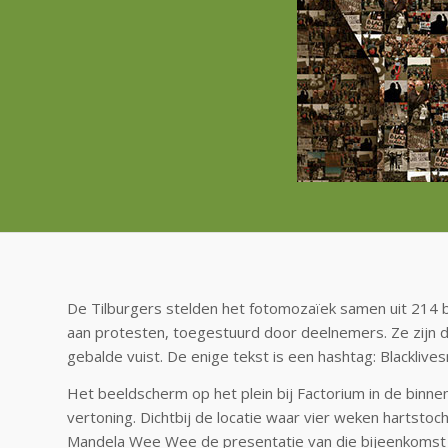
De Tilburgers stelden het fotomozaïek samen uit 214 b
aan protesten, toegestuurd door deelnemers. Ze zijn d
gebalde vuist. De enige tekst is een hashtag: Blacklive
Het beeldscherm op het plein bij Factorium in de binnen
vertoning. Dichtbij de locatie waar vier weken hartstoc
Mandela Wee Wee de presentatie van die bijeenkomst