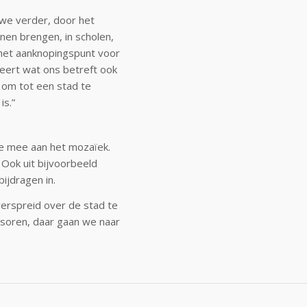
n we verder, door het
nen brengen, in scholen,
 het aanknopingspunt voor
liseert wat ons betreft ook
 om tot een stad te
is.”
e mee aan het mozaïek.
 Ook uit bijvoorbeeld
ijdragen in.
erspreid over de stad te
onsoren, daar gaan we naar