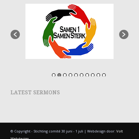
LATEST SERMONS
© Copyright - Stichting comité 30 juni - 1 juli | Webdesign door:
Volt
Webdesign