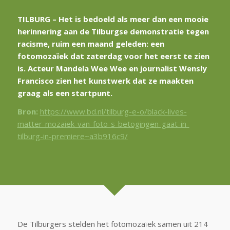
TILBURG – Het is bedoeld als meer dan een mooie
herinnering aan de Tilburgse demonstratie tegen
racisme, ruim een maand geleden: een
fotomozaïek dat zaterdag voor het eerst te zien
is. Acteur Mandela Wee Wee en journalist Wensly
Francisco zien het kunstwerk dat ze maakten
graag als een startpunt.
Bron:
https://www.bd.nl/tilburg-e-o/black-lives-
matter-mozaiek-van-foto-s-betogingen-gaat-in-
tilburg-in-premiere~a3b916c9/
De Tilburgers stelden het fotomozaïek samen uit 214