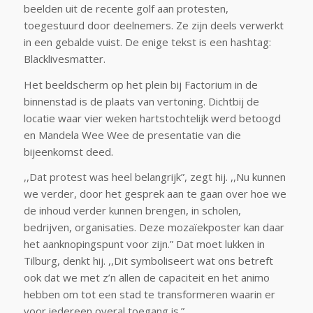
beelden uit de recente golf aan protesten,
toegestuurd door deelnemers. Ze zijn deels verwerkt
in een gebalde vuist. De enige tekst is een hashtag:
Blacklivesmatter.
Het beeldscherm op het plein bij Factorium in de
binnenstad is de plaats van vertoning. Dichtbij de
locatie waar vier weken hartstochtelijk werd betoogd
en Mandela Wee Wee de presentatie van die
bijeenkomst deed.
,,Dat protest was heel belangrijk”, zegt hij. ,,Nu kunnen
we verder, door het gesprek aan te gaan over hoe we
de inhoud verder kunnen brengen, in scholen,
bedrijven, organisaties. Deze mozaïekposter kan daar
het aanknopingspunt voor zijn.” Dat moet lukken in
Tilburg, denkt hij. ,,Dit symboliseert wat ons betreft
ook dat we met z’n allen de capaciteit en het animo
hebben om tot een stad te transformeren waarin er
voor iedereen overal toegang is.”