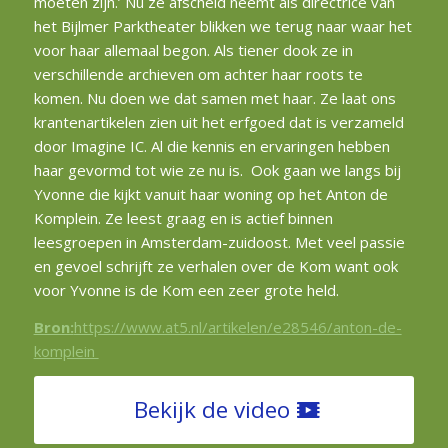
moeten zijn.’ Nu ze afscheid neemt als directrice van
het Bijlmer Parktheater blikken we terug naar waar het
voor haar allemaal begon. Als tiener dook ze in
verschillende archieven om achter haar roots te
komen. Nu doen we dat samen met haar. Ze laat ons
krantenartikelen zien uit het erfgoed dat is verzameld
door Imagine IC. Al die kennis en ervaringen hebben
haar gevormd tot wie ze nu is. Ook gaan we langs bij
Yvonne die kijkt vanuit haar woning op het Anton de
Komplein. Ze leest graag en is actief binnen
leesgroepen in Amsterdam-zuidoost. Met veel passie
en gevoel schrijft ze verhalen over de Kom want ook
voor Yvonne is de Kom een zeer grote held.
Bron:
https://www.at5.nl/artikelen/e28546/anton-de-
komplein
Bekijk de video