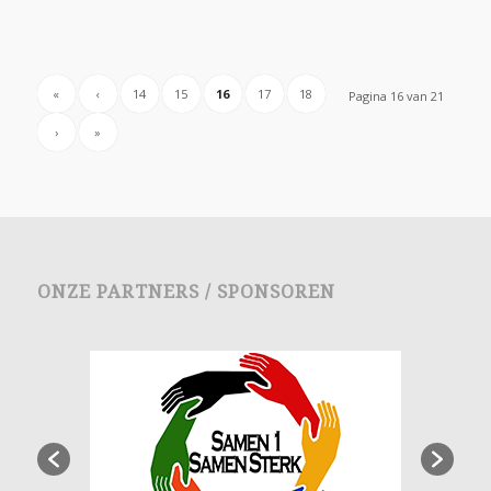
«
‹
14
15
16
17
18
Pagina 16 van 21
›
»
ONZE PARTNERS / SPONSOREN