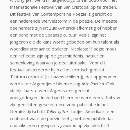
Al vorig jaar werd hij uitgenodigd om in 2020 voor het
Internationale Festival van San Cristobal op te treden.
Dit festival van Contemporaine Poëzie is gericht op
een naderende wervelstorm in de poëzie. De meeste
deelnemers zijn uit Zuid-Amerika afkomstig of hebben
een band met de Spaanse cultuur. Veelal zijn het
jongeren die de kans wordt geboden om hun talent als
woordkunstenaar te etaleren. Nicolaas: “Poëzie moet
een reflectie zijn op de geschiedenis, natuur en
samenleving waarvan je deel uitmaakt.” Voor dit
festival selecteerde hij o.a. het erotisch gedicht
‘Pintura corporal’ (Lichaamsschilderij), dat opgenomen
werd in de Argentijnse bloemlezing
Arte Poetica.
Ook
uit zijn laatste werk
Argus
is een gedicht
voorgedragen. In verband hiermee werd een vijftal van
zijn gedichten geselecteerd voor publicatie in het
literaire tijdschrift
Taller Igitur
. Latijns-Amerika is een
continent waar de poëzie leeft, met een publiek dat
ondanks een regenplens gewoon op zijn plek blijft