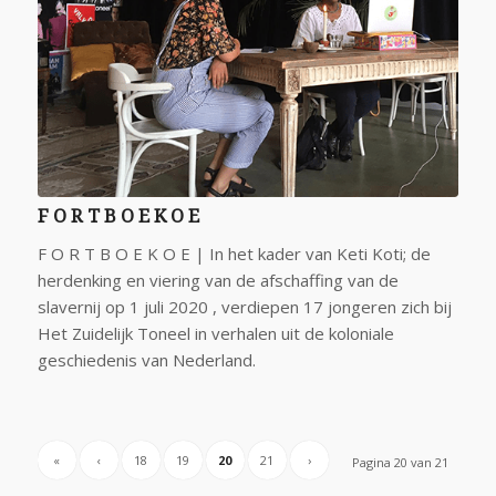
F O R T B O E K O E
F O R T B O E K O E | In het kader van Keti Koti; de
herdenking en viering van de afschaffing van de
slavernij op 1 juli 2020 , verdiepen 17 jongeren zich bij
Het Zuidelijk Toneel in verhalen uit de koloniale
geschiedenis van Nederland.
«
‹
18
19
20
21
›
Pagina 20 van 21