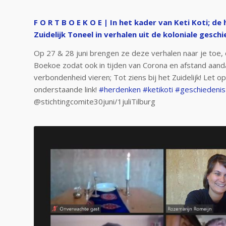
F O R T B O E K O E | In het kader van Keti Koti; de
Zuidelijk Toneel
in verhalen uit de koloniale gesch
Op 27 & 28 juni brengen ze deze verhalen naar je toe, 
Boekoe zodat ook in tijden van Corona en afstand aanda
verbondenheid vieren; Tot ziens bij het Zuidelijk! Let 
onderstaande link!
#herdenken
#ketikoti
#geschiedenis
@stichtingcomite30juni/1juliTilburg