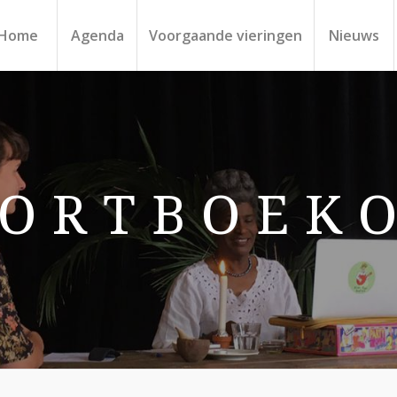
Home
Agenda
Voorgaande vieringen
Nieuws
 O R T B O E K O