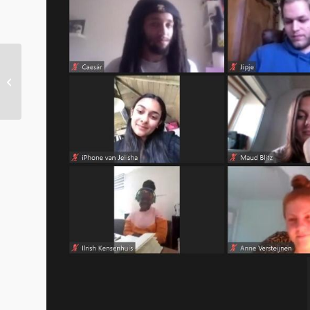
Suriname & Antillen
WOII Ronnie Martina
over George Maduro