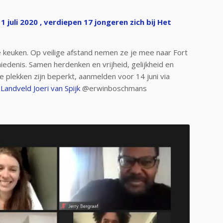
1 juli 2020 , verdiepen 17 jongeren zich bij
Het
se keuken. Op veilige afstand nemen ze je mee naar Fort
edenis. Samen herdenken en vrijheid, gelijkheid en
e plekken zijn beperkt, aanmelden voor 14 juni via
 Landveld
Joeri van Spijk
@erwinboschmans