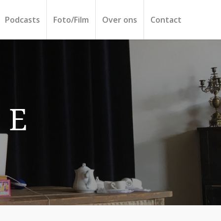
Podcasts
Foto/Film
Over ons
Contact
 E