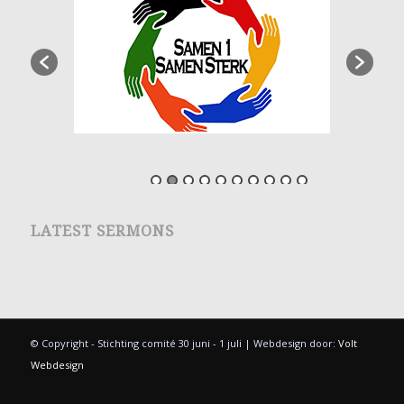
LATEST SERMONS
© Copyright - Stichting comité 30 juni - 1 juli | Webdesign door:
Volt
Webdesign