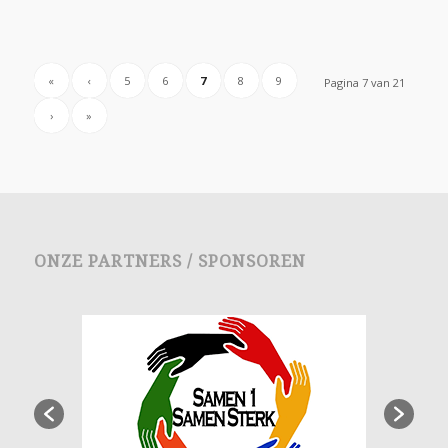
«
‹
5
6
7
8
9
Pagina 7 van 21
›
»
ONZE PARTNERS / SPONSOREN