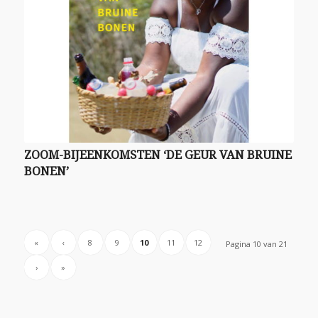
ZOOM-BIJEENKOMSTEN ‘DE GEUR VAN BRUINE
BONEN’
«
‹
8
9
10
11
12
Pagina 10 van 21
›
»