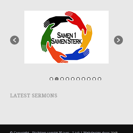
LATEST SERMONS
© Copyright - Stichting comité 30 juni - 1 juli | Webdesign door:
Volt