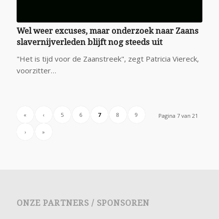
Wel weer excuses, maar onderzoek naar Zaans
slavernijverleden blijft nog steeds uit
"Het is tijd voor de Zaanstreek", zegt Patricia Viereck,
voorzitter…
«
‹
5
6
7
8
9
Pagina 7 van 21
›
»
ONZE PARTNERS / SPONSOREN