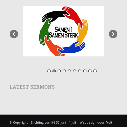
LATEST SERMONS
© Copyright - Stichting comité 30 juni - 1 juli | Webdesign door:
Volt