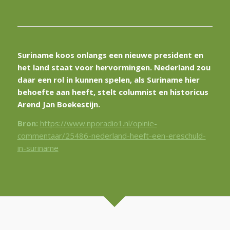
Suriname koos onlangs een nieuwe president en
het land staat voor hervormingen. Nederland zou
daar een rol in kunnen spelen, als Suriname hier
behoefte aan heeft, stelt columnist en historicus
Arend Jan Boekestijn.
Bron:
https://www.nporadio1.nl/opinie-
commentaar/25486-nederland-heeft-een-ereschuld-
in-suriname