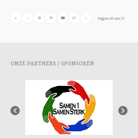
«
‹
18
19
20
21
›
Pagina 20 van 21
ONZE PARTNERS / SPONSOREN