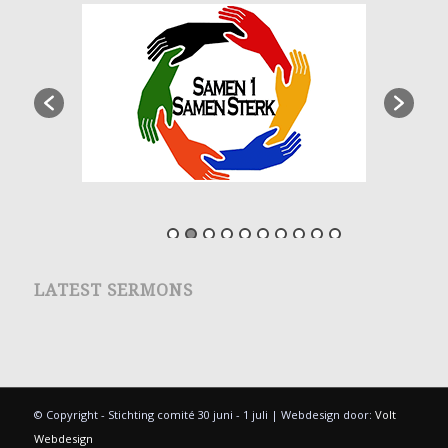
LATEST SERMONS
© Copyright - Stichting comité 30 juni - 1 juli | Webdesign door:
Volt
Webdesign