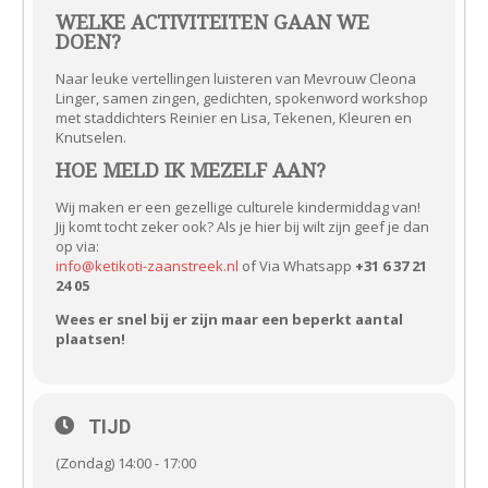
WELKE ACTIVITEITEN GAAN WE
DOEN?
Naar leuke vertellingen luisteren van Mevrouw Cleona
Linger, samen zingen, gedichten, spokenword workshop
met staddichters Reinier en Lisa, Tekenen, Kleuren en
Knutselen.
HOE MELD IK MEZELF AAN?
Wij maken er een gezellige culturele kindermiddag van!
Jij komt tocht zeker ook? Als je hier bij wilt zijn geef je dan
op via:
info@ketikoti-zaanstreek.nl
of Via Whatsapp
+31 6 37 21
24 05
Wees er snel bij er zijn maar een beperkt aantal
plaatsen!
TIJD
(Zondag) 14:00 - 17:00