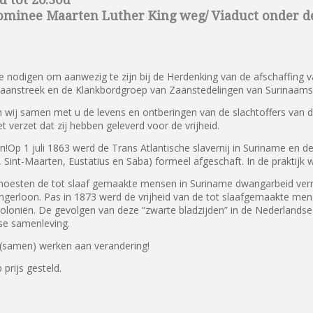
Dominee Maarten Luther King weg/ Viaduct onder 
e nodigen om aanwezig te zijn bij de Herdenking van de afschaffing v
li Zaanstreek en de Klankbordgroep van Zaanstedelingen van Surinaams
 wij samen met u de levens en ontberingen van de slachtoffers van 
et verzet dat zij hebben geleverd voor de vrijheid.
en!Op 1 juli 1863 werd de Trans Atlantische slavernij in Suriname en 
 Sint-Maarten, Eustatius en Saba) formeel afgeschaft. In de praktijk 
moesten de tot slaaf gemaakte mensen in Suriname dwangarbeid verr
erloon. Pas in 1873 werd de vrijheid van de tot slaafgemaakte mense
 koloniën. De gevolgen van deze “zwarte bladzijden” in de Nederland
e samenleving.
(samen) werken aan verandering!
prijs gesteld.