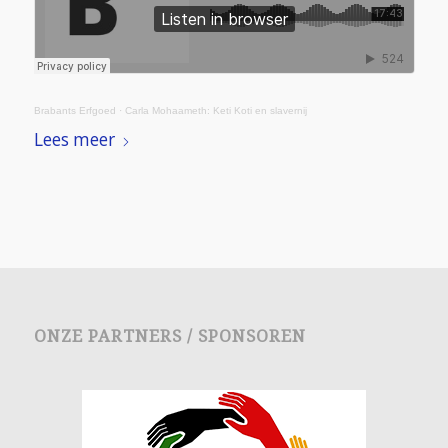
Brabants Erfgoed
·
Carla Mohaameth: Keti Koti en slavernij
Lees meer
ONZE PARTNERS / SPONSOREN