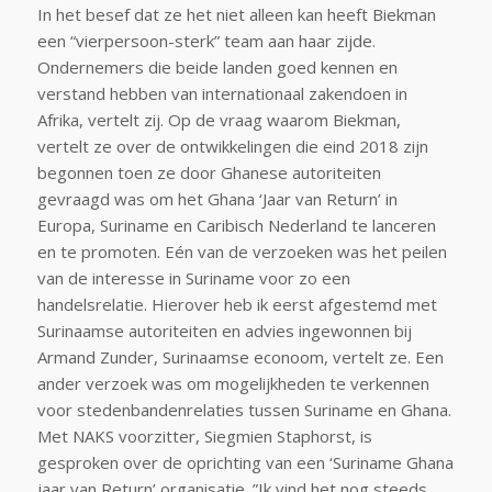
In het besef dat ze het niet alleen kan heeft Biekman
een “vierpersoon-sterk” team aan haar zijde.
Ondernemers die beide landen goed kennen en
verstand hebben van internationaal zakendoen in
Afrika, vertelt zij. Op de vraag waarom Biekman,
vertelt ze over de ontwikkelingen die eind 2018 zijn
begonnen toen ze door Ghanese autoriteiten
gevraagd was om het Ghana ‘Jaar van Return’ in
Europa, Suriname en Caribisch Nederland te lanceren
en te promoten. Eén van de verzoeken was het peilen
van de interesse in Suriname voor zo een
handelsrelatie. Hierover heb ik eerst afgestemd met
Surinaamse autoriteiten en advies ingewonnen bij
Armand Zunder, Surinaamse econoom, vertelt ze. Een
ander verzoek was om mogelijkheden te verkennen
voor stedenbandenrelaties tussen Suriname en Ghana.
Met NAKS voorzitter, Siegmien Staphorst, is
gesproken over de oprichting van een ‘Suriname Ghana
jaar van Return’ organisatie. ”Ik vind het nog steeds