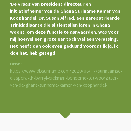
‘De vraag van president directeur en
initiatiefnemer van de Ghana Suriname Kamer van
Koophandel, Dr. Susan Alfred, een gerepatrieerde
Trinidadiaanse die al tientallen jaren in Ghana
woont, om deze functie te aanvaarden, was voor
mij hoewel een grote eer toch wel een verassing.
Het heeft dan ook even geduurd voordat ik ja, ik
doe het, heb gezegd.
Bron:
https://www.dbsuriname.com/2020/08/17/surinaamse-
diaspora-dr-barryl-biekman-benoemd-tot-voorzitter-
van-de-ghana-suriname-kamer-van-koophandel/