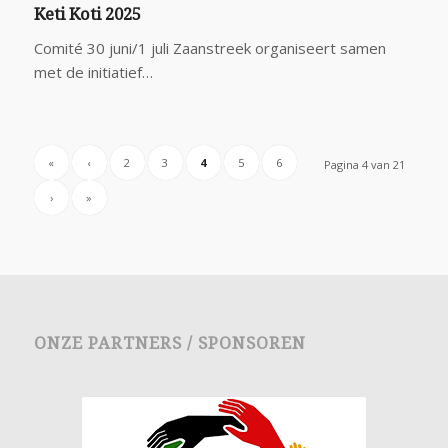
Keti Koti 2025
Comité 30 juni/1 juli Zaanstreek organiseert samen
met de initiatief…
«
‹
2
3
4
5
6
Pagina 4 van 21
›
»
ONZE PARTNERS / SPONSOREN