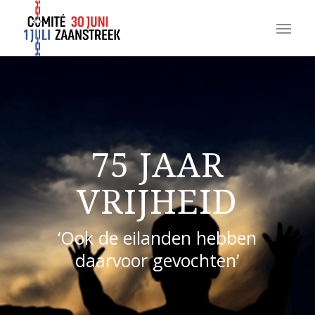
75 JAAR
VRIJHEID
‘Ook de eilanden hebben
daarvoor gevochten’