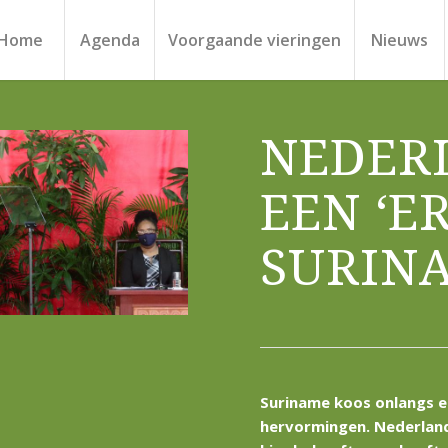
Home
Agenda
Voorgaande vieringen
Nieuws
NEDER
EEN ‘E
SURIN
Suriname koos onlangs e
hervormingen. Nederland 