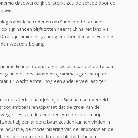
onomie daadwerkelijk versterkt zou de schade door de
ijden.
 ook geopolitieke redenen om Suriname te steunen.
p zijn handen blijft zitten neemt China het land via
 Daar zijn inmiddels genoeg voorbeelden van. En het is
noch Westers belang.
riname kunnen doen, nogmaals als daar behoefte aan
orgaan met bestaande programma’s gericht op de
taat. Er wacht echter nog een andere veel lastiger
en stem allerlei baantjes bij de Surinaamse overheid.
 groot ambtenarenapparaat dat de groei van de
 weg zit. Er zou dus een deel van de ambtenarij
zodat zij een andere baan zouden kunnen vinden in
ve industrie, de modernisering van de landbouw en de
eeft de expertise in huis om hierbij te helpen.