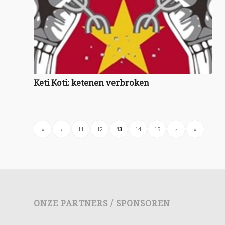
Keti Koti: ketenen verbroken
«
‹
11
12
13
14
15
›
»
ONZE PARTNERS / SPONSOREN