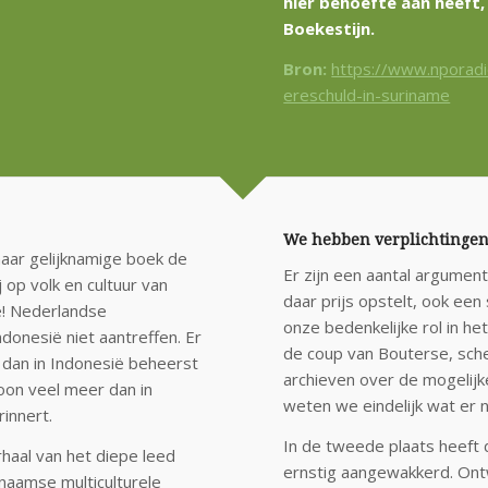
hier behoefte aan heeft,
Boekestijn.
Bron:
https://www.nporad
ereschuld-in-suriname
We hebben verplichtinge
haar gelijknamige boek de
Er zijn een aantal argume
op volk en cultuur van
daar prijs opstelt, ook een
e! Nederlandse
onze bedenkelijke rol in he
donesië niet aantreffen. Er
de coup van Bouterse, sche
s dan in Indonesië beheerst
archieven over de mogelijk
oon veel meer dan in
weten we eindelijk wat er n
innert.
In de tweede plaats heeft d
rhaal van het diepe leed
ernstig aangewakkerd. Ontw
inaamse multiculturele