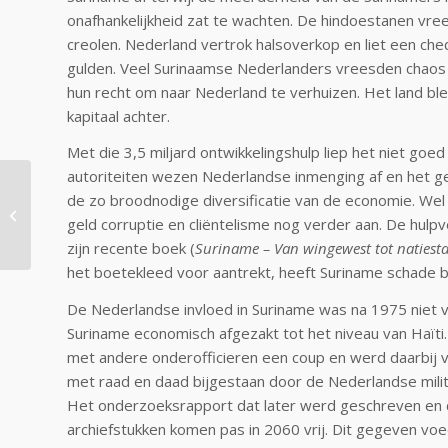
onafhankelijkheid zat te wachten. De hindoestanen vr
creolen. Nederland vertrok halsoverkop en liet een che
gulden. Veel Surinaamse Nederlanders vreesden chaos
hun recht om naar Nederland te verhuizen. Het land ble
kapitaal achter.
Met die 3,5 miljard ontwikkelingshulp liep het niet goe
autoriteiten wezen Nederlandse inmenging af en het ge
de zo broodnodige diversificatie van de economie. We
De NPO heeft lak aan
geld corruptie en cliëntelisme nog verder aan. De hulpv
Hindoestanen!
zijn recente boek (
Suriname – Van wingewest tot natiest
het boetekleed voor aantrekt, heeft Suriname schade 
De Nederlandse invloed in Suriname was na 1975 niet
Suriname economisch afgezakt tot het niveau van Haït
met andere onderofficieren een coup en werd daarbij 
met raad en daad bijgestaan door de Nederlandse militai
Het onderzoeksrapport dat later werd geschreven en 
archiefstukken komen pas in 2060 vrij. Dit gegeven vo