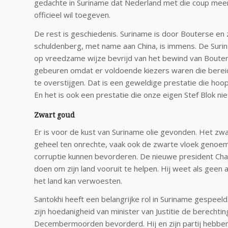
gedachte in Suriname dat Nederland met die coup mee
officieel wil toegeven.
De rest is geschiedenis. Suriname is door Bouterse en 
schuldenberg, met name aan China, is immens. De Suri
op vreedzame wijze bevrijd van het bewind van Bouters
gebeuren omdat er voldoende kiezers waren die bereid
te overstijgen. Dat is een geweldige prestatie die hoo
En het is ook een prestatie die onze eigen Stef Blok nie
Zwart goud
Er is voor de kust van Suriname olie gevonden. Het zw
geheel ten onrechte, vaak ook de zwarte vloek genoem
corruptie kunnen bevorderen. De nieuwe president Chan 
doen om zijn land vooruit te helpen. Hij weet als geen
het land kan verwoesten.
Santokhi heeft een belangrijke rol in Suriname gespeeld.
zijn hoedanigheid van minister van Justitie de berecht
Decembermoorden bevorderd. Hij en zijn partij hebben