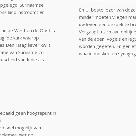
opgelegd. Surinaamse
En U, beste lezer van deze
 ons land instroomt en
minder moeten vliegen maar
uw leven een bezoek te br
aan de West en de Oost is
Vergaapt u zich aan dolfij
ag ‘de kurk waarop
van de apen, vogels en legu
as Den Haag liever kwijt
worden gegeten. En geniet 
satie van Suriname zo
waarin moskee en synagoge 
fscheid van Indië als
 bepaald geen hoogtepunt in
n
zo snel mogelijk van
helemaal niet op