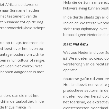
Hulp die de Surinaamse ec
et Afrikaanse slaven en
hulpverslaving kunnen bestr
sië naar Suriname hadden
n het testament van de
In de derde plaats zijn er
eft Suriname tot op de dag
Indien de Westerse wereld o
erantwoordelijkheid schept
‘debt trap diplomacy’ over.
bepaald geen Nederlands 
ts op te zijn. Iedereen die
Maar wat dan?
d leest over het leven op
Wat zou Nederland voor Su
plantagehouders om zich te
is? We moeten sowieso do
n in hun cultuur of religie.
versterking van de rechtss
et lijden niet voorbij. Wat
operatie.
m hebben aangedaan is met
Bouterse gaf in ruil voor e
Het land bezit een veel te
productieve sectoren in de
anders dan die met het
moeten worden herschoold 
l in de taalpolitiek. In de
het toerisme, de extractie
e lingua franca. In
dienstensector. Nederland h