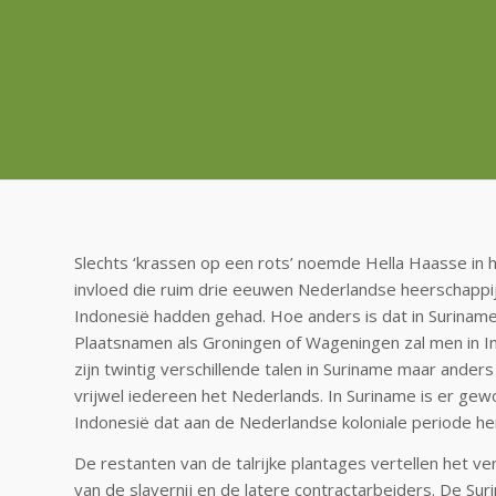
Slechts ‘krassen op een rots’ noemde Hella Haasse in 
invloed die ruim drie eeuwen Nederlandse heerschappij 
Indonesië hadden gehad. Hoe anders is dat in Surinam
Plaatsnamen als Groningen of Wageningen zal men in In
zijn twintig verschillende talen in Suriname maar ander
vrijwel iedereen het Nederlands. In Suriname is er gew
Indonesië dat aan de Nederlandse koloniale periode her
De restanten van de talrijke plantages vertellen het ve
van de slavernij en de latere contractarbeiders. De Sur