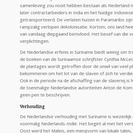
samenleving zou nooit hebben bestaan als Nederland ni
later contractarbeiders in India en het huidige Indone
getransporteerd. De verlaten huizen in Paramaribo zij
rampzalig verlopen dekolonisatie. Kortom, ons land he
van vandaag diepgaand beïnvloed. Het besef van die v
verplichtingen.
De Nederlandse erfenis in Suriname biedt weinig om tro
de boeken van de Surinaamse schrijfster Cynthia McLeo
de plantages wordt getroffen door de onwil van veel 
bekommeren om het lot van de slaven of zich te verdiepe
Ook in de periode na de afschaffing van de slavernij is h
de toenmalige Nederlandse autoriteiten Anton de Ko
geen pen te beschrijven.
Verhouding
De Nederlandse verhouding met Suriname is wezenlijk 
voormalig Nederlands-Indië. Het begint al met het verschi
Oost werd het Maleis, een mengvorm van lokale talen, d