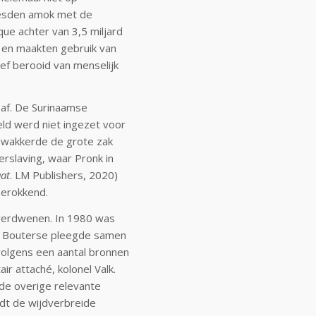
eesden amok met de
que achter van 3,5 miljard
 en maakten gebruik van
ef berooid van menselijk
d af. De Surinaamse
ld werd niet ingezet voor
l wakkerde de grote zak
erslaving, waar Pronk in
aat
. LM Publishers, 2020)
berokkend.
 verdwenen. In 1980 was
i. Bouterse pleegde samen
volgens een aantal bronnen
r attaché, kolonel Valk.
de overige relevante
edt de wijdverbreide