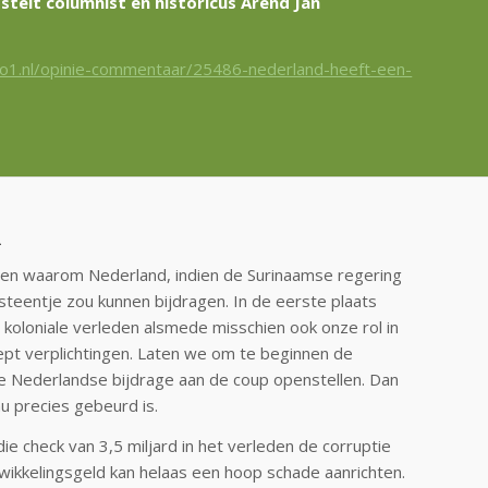
 stelt columnist en historicus Arend Jan
io1.nl/opinie-commentaar/25486-nederland-heeft-een-
n
nten waarom Nederland, indien de Surinaamse regering
 steentje zou kunnen bijdragen. In de eerste plaats
t koloniale verleden alsmede misschien ook onze rol in
pt verplichtingen. Laten we om te beginnen de
e Nederlandse bijdrage aan de coup openstellen. Dan
u precies gebeurd is.
ie check van 3,5 miljard in het verleden de corruptie
ikkelingsgeld kan helaas een hoop schade aanrichten.