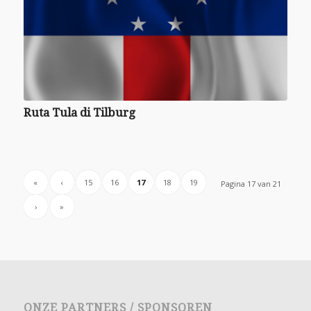
Ruta Tula di Tilburg
«
‹
15
16
17
18
19
Pagina 17 van 21
›
»
ONZE PARTNERS / SPONSOREN