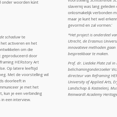
l onder woorden kúnt
slavernij was lang geleden
onlosmakelijk verbonden me
maar je kunt het wel erke
gevormd en zal vormen.’
*Het project is onderdeel v
nde schaduw
te
Utrecht, de Erasmus Univers
 het activeren en het
innovatieve methoden gaan o
ntwikkelen om die
bespreekbaar te maken
.
dt geproduceerd door
Reframing HERstory Art
Prof. dr. Liedeke Plate zal 
e. Op latere leeftijd
belichamingonderzoeker Vick
roeg. Met de voorstelling wil
directeur van Reframing HER
ds doorleeft in
University of Applied Arts,
ommuniceer je met het
Landschap & Kasteelen), Mu
, kun je een verbinding
Reinwardt Academy Heritage 
in een interview.