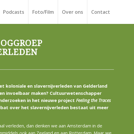
Podcasts
Foto/Film
Over ons
Contact
OOGGROEP
ERLEDEN
t koloniale en slavernijverleden van Gelderland
 en invoelbaar maken? Cultuurwetenschapper
onderzoeken in het nieuwe project
Feeling the Traces
bat over het slavernijverleden bestaat uit meer
niaal verleden, dan denken we aan Amsterdam in de
nmiddels ook aan Zeeland en aan Rotterdam. Maar we