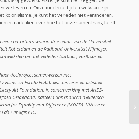
 en we leven nu. Onze moderne tijd en welvaart zijn
t kolonialisme. Je kunt het verleden niet veranderen,
nnen en nadenken over hoe het onze samenleving heeft
an een consortium waarin
drie teams van de Universiteit
iteit Rotterdam en de Radboud Universiteit Nijmegen
ntwikkelen om het verleden tastbaar, voelbaar en
in haar deelproject samenwerken met
y Fisher en Farida Nabibaks, danseres en artistiek
story Art Foundation, in samenwerking met ArtEZ-
 Erfgoed Gelderland, Kasteel Cannenburgh (Geldersch
seum for Equality and Difference (MOED), NiNsee en
Lab / Imagine IC.