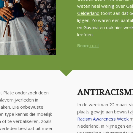
weten heel weinig over Gel
Gelderland
toont aan dat o
liggen. Zo waren een aanta
en Guyana en ook hier werkt
leefden.
Bron:
ru.nl
ANTIRACISM
t Plate onderzoek doen
lavernijverleden in
In de week van 22 maart v
maken. Die onbewuste
plaats gewijd aan bewustzij
 type kennis die moeilijk
Racism Awareness Week
me
 of te verbaliseren, zoals
Nederland, in Nijmegen en
ijverleden bestaat uit meer
voorstelling
Schitterende 