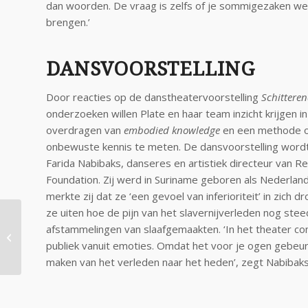
dan woorden. De vraag is zelfs of je sommige
zaken we
brengen.’
DANSVOORSTELLING
Door reacties op de danstheatervoorstelling
Schittere
onderzoeken willen Plate en haar team inzicht krijgen in
overdragen van
embodied knowledge
en een methode o
onbewuste kennis te meten. De dansvoorstelling wor
Farida Nabibaks, danseres en artistiek directeur van 
Foundation. Zij werd in Suriname geboren als Nederlands
merkte zij dat ze ‘een gevoel van inferioriteit’ in zich d
ze uiten hoe de pijn van het slavernijverleden nog stee
Symposium ‘Bronnen
afstammelingen van slaafgemaakten. ‘In het theater c
over slavernij en
publiek vanuit emoties. Omdat het voor je ogen gebeurt
slavenhandel’
maken van het verleden naar het heden’, zegt Nabibaks 