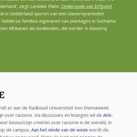
derland’, zegt Liedeke Plate.
Onderzoek van Erfgoed
ok in Gelderland sporen van een slavernijverleden
l Gelderse families eigenaren van plantages in Suriname
en Afrikanen als bedienden, die eerder in slavernij
E
indt er aan de Radboud Universiteit een themaweek
n over racisme. Via discussies en lezingen wil de
Anti-
er bewustzijn creëren over racisme in de wereld, in
 op de campus.
Aan het einde van de week
wordt de
Schaduw
opgevoerd. Plate: ‘Je kunt niet zeggen: de