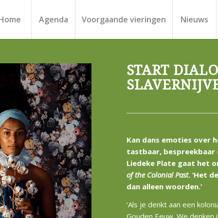
Home
Agenda
Voorgaande vieringen
Nieuws
START DIAL
SLAVERNIJV
Kan dans emoties over he
tastbaar, bespreekbaar
Liedeke Plate gaat het 
of the Colonial Past
. ‘
Het de
dan alleen woorden.’
‘Als je denkt aan een kolo
Gouden Eeuw. We denken i