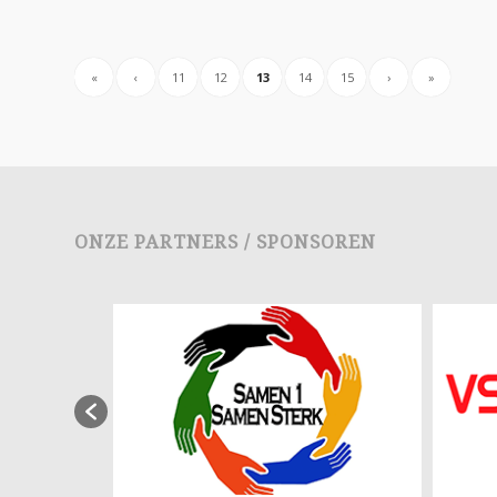
«
‹
11
12
13
14
15
›
»
ONZE PARTNERS / SPONSOREN